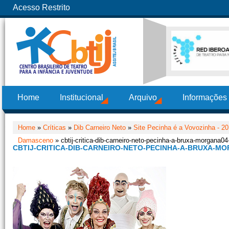
Acesso Restrito
Home
Institucional
Arquivo
Informações
Home
»
Críticas
»
Dib Carneiro Neto
»
Site Pecinha é a Vovozinha - 2
Damasceno
» cbtij-critica-dib-carneiro-neto-pecinha-a-bruxa-morgana0
CBTIJ-CRITICA-DIB-CARNEIRO-NETO-PECINHA-A-BRUXA-MOR