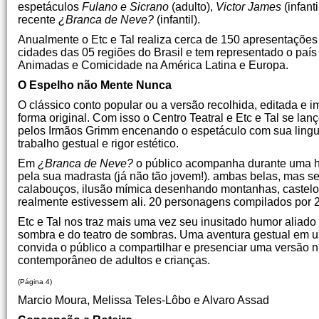
espetáculos
Fulano e Sicrano
(adulto),
Victor James
(infanti
recente
¿Branca de Neve?
(infantil).
Anualmente o Etc e Tal realiza cerca de 150 apresentações
cidades das 05 regiões do Brasil e tem representado o país
Animadas e Comicidade na América Latina e Europa.
O Espelho não Mente Nunca
O clássico conto popular ou a versão recolhida, editada e i
forma original. Com isso o Centro Teatral e Etc e Tal se la
pelos Irmãos Grimm encenando o espetáculo com sua lingua
trabalho gestual e rigor estético.
Em
¿Branca de Neve?
o público acompanha durante uma h
pela sua madrasta (já não tão jovem!). ambas belas, mas se
calabouços, ilusão mímica desenhando montanhas, castelos, 
realmente estivessem ali. 20 personagens compilados por 
Etc e Tal nos traz mais uma vez seu inusitado humor aliad
sombra e do teatro de sombras. Uma aventura gestual em u
convida o público a compartilhar e presenciar uma versão
contemporâneo de adultos e crianças.
(Página 4)
Marcio Moura, Melissa Teles-Lôbo e Alvaro Assad