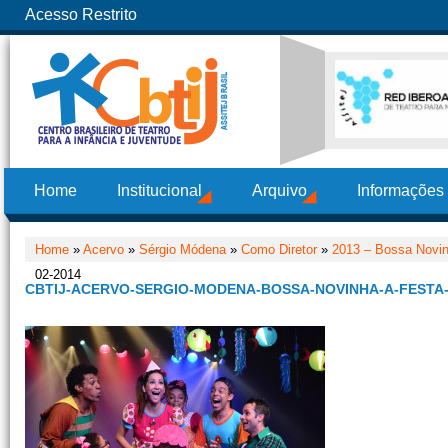
Acesso Restrito
Home
Institucional
Arquivo
Informações
Home
»
Acervo
»
Sérgio Módena
»
Como Diretor
»
2013 – Bossa Novin
02-2014
CBTIJ-ACERVO-SERGIO-MODENA-BOSSA-NOVINHA-A-FESTA-