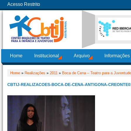
Acesso Restrito
Home
Institucional
Arquivo
Informações
Home
»
Realizações
»
2011
»
Boca de Cena – Teatro para a Juventude
CBTIJ-REALIZACOES-BOCA-DE-CENA-ANTIGONA-CREONTE01