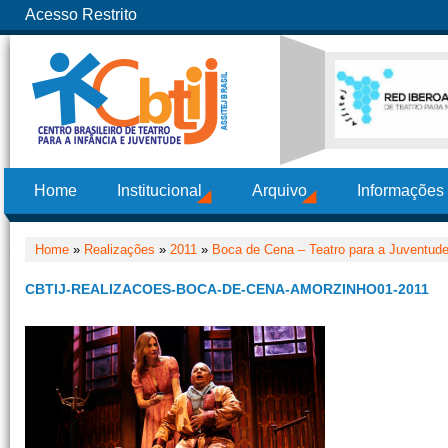
Acesso Restrito
Home
Institucional
Arquivo
Informações
Home
»
Realizações
»
2011
»
Boca de Cena – Teatro para a Juventude
CBTIJ-REALIZACOES-BOCA-DE-CENA-AMORZINHO01-2011