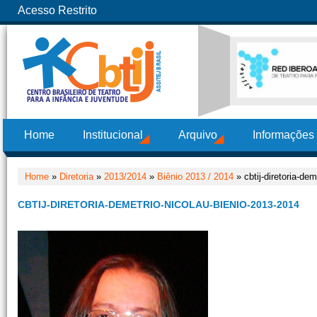
Acesso Restrito
Home
Institucional
Arquivo
Informações
Home
»
Diretoria
»
2013/2014
»
Biênio 2013 / 2014
» cbtij-diretoria-de
CBTIJ-DIRETORIA-DEMETRIO-NICOLAU-BIENIO-2013-2014