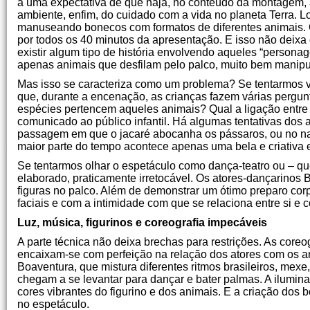
a uma expectativa de que haja, no conteúdo da montagem, 
ambiente, enfim, do cuidado com a vida no planeta Terra. L
manuseando bonecos com formatos de diferentes animais. O 
por todos os 40 minutos da apresentação. E isso não deix
existir algum tipo de história envolvendo aqueles “persona
apenas animais que desfilam pelo palco, muito bem manipu
Mas isso se caracteriza como um problema? Se tentarmos v
que, durante a encenação, as crianças fazem várias pergun
espécies pertencem aqueles animais? Qual a ligação entre
comunicado ao público infantil. Há algumas tentativas dos
passagem em que o jacaré abocanha os pássaros, ou no nam
maior parte do tempo acontece apenas uma bela e criativa 
Se tentarmos olhar o espetáculo como dança-teatro ou – 
elaborado, praticamente irretocável. Os atores-dançarinos 
figuras no palco. Além de demonstrar um ótimo preparo corpo
faciais e com a intimidade com que se relaciona entre si e
Luz, música, figurinos e coreografia impecáveis
A parte técnica não deixa brechas para restrições. As core
encaixam-se com perfeição na relação dos atores com os an
Boaventura, que mistura diferentes ritmos brasileiros, mex
chegam a se levantar para dançar e bater palmas. A ilumin
cores vibrantes do figurino e dos animais. E a criação dos 
no espetáculo.