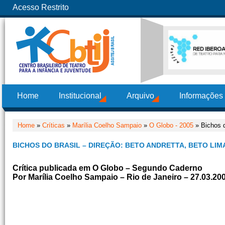
Acesso Restrito
Home
Institucional
Arquivo
Informações
Home
»
Críticas
»
Marília Coelho Sampaio
»
O Globo - 2005
» Bichos d
BICHOS DO BRASIL – DIREÇÃO: BETO ANDRETTA, BETO LI
Crítica publicada em O Globo – Segundo Caderno
Por Marília Coelho Sampaio – Rio de Janeiro – 27.03.20