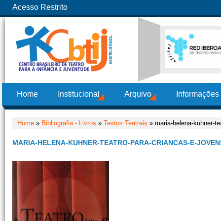
Acesso Restrito
Home
Institucional
Arquivo
Informações
Home
»
Bibliografia - Livros
»
Textos Teatrais
» maria-helena-kuhner-te
MARIA-HELENA-KUHNER-TEATRO-PARA-CRIANCAS-E-JOVENS