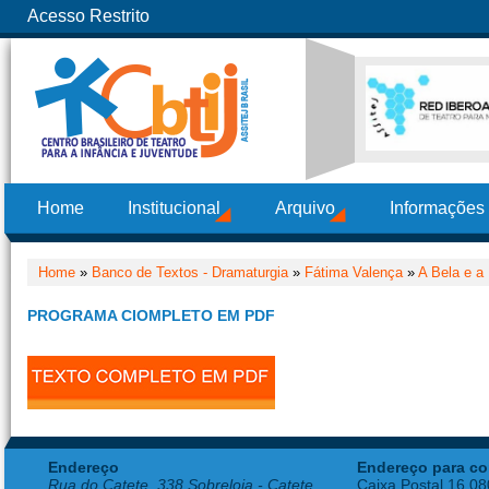
Acesso Restrito
Home
Institucional
Arquivo
Informações
Home
»
Banco de Textos - Dramaturgia
»
Fátima Valença
»
A Bela e a
PROGRAMA CIOMPLETO EM PDF
Endereço
Endereço para co
Rua do Catete, 338 Sobreloja - Catete
Caixa Postal 16.0