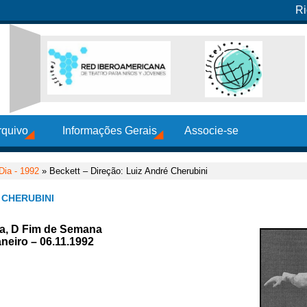
Ri
rquivo
Informações Gerais
Associe-se
Dia - 1992
» Beckett – Direção: Luiz André Cherubini
 CHERUBINI
Dia, D Fim de Semana
neiro – 06.11.1992