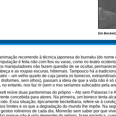
Em Beckett, 
 animação recorrendo à técnica japonesa do bunraku (do nome 
pulação é feita não com fios ou varas, como no teatro ocident
os manipuladores não fazem questão de se ocultar, permanece
cabeça e as roupas escuras, hibernais. Tampouco há a tradicio
eatro – um velho quarto de cuja janela os bonecos, extraordina
 disformes, sem olhos), passam a ideia de que a vida não é só 
o entanto, nos faz rir (sem o riso seríamos sufocados pela ang
tt reúne duas pantomimas do próprio – Ato sem Palavras I e A
lmente concebida para atores. Na primeira, um boneco tenta al
ato. Essa situação, tipicamente beckettiana, refere-se à cond
rios limites e os que a degradação do mundo lhe impõe. Na se
gestos rotineiros de cada dia. Morrerão sem saber por que vi
a) porque não é vida depender do relógio, fazer ginástica, cump