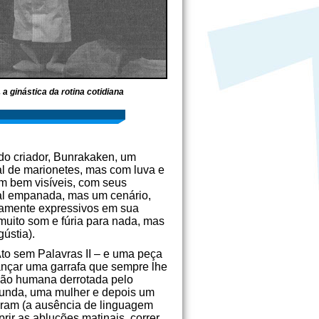
a ginástica da rotina cotidiana
do criador, Bunrakaken, um
al de marionetes, mas com luva e
m bem visíveis, com seus
nal empanada, mas um cenário,
riamente expressivos em sua
muito som e fúria para nada, mas
ústia).
to sem Palavras II – e uma peça
cançar uma garrafa que sempre lhe
ição humana derrotada pelo
gunda, uma mulher e depois um
veram (a ausência de linguagem
rir as abluções matinais, correr