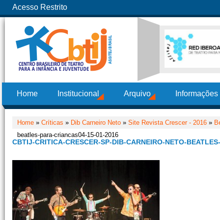
Acesso Restrito
Home
Institucional
Arquivo
Informações
Home
»
Críticas
»
Dib Carneiro Neto
»
Site Revista Crescer - 2016
»
Be
beatles-para-criancas04-15-01-2016
CBTIJ-CRITICA-CRESCER-SP-DIB-CARNEIRO-NETO-BEATLES-