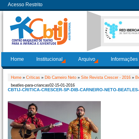
Acesso Restrito
Home
Institucional
Arquivo
Informações
Home
»
Críticas
»
Dib Carneiro Neto
»
Site Revista Crescer - 2016
»
Be
beatles-para-criancas02-15-01-2016
CBTIJ-CRITICA-CRESCER-SP-DIB-CARNEIRO-NETO-BEATLES-