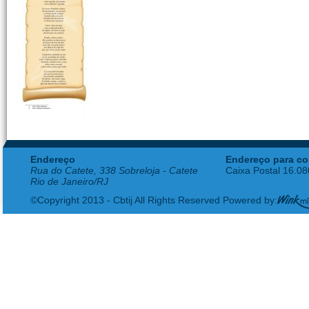
Endereço
Endereço para co
Rua do Catete, 338 Sobreloja - Catete
Caixa Postal 16.0
Rio de Janeiro/RJ
©Copyright 2013 - Cbtij All Rights Reserved Powered by: