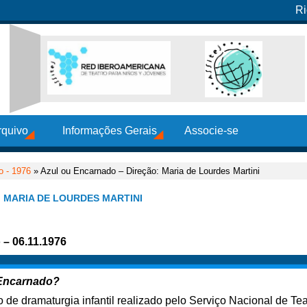
Ri
rquivo
Informações Gerais
Associe-se
o - 1976
» Azul ou Encarnado – Direção: Maria de Lourdes Martini
 MARIA DE LOURDES MARTINI
 – 06.11.1976
 Encarnado?
 de dramaturgia infantil realizado pelo Serviço Nacional de Tea