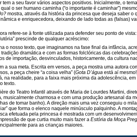
 tem a seu favor vários aspectos positivos. Inicialmente, o tem
a qual o ser humano caminha (“o importante é caminhar”) mesm
do?
mostra, através da história da princesa que deseja saber o qu
inâmica e enriquecedora, deixando de lado todas as (falsas) v
a refere-se à fonte utilizada para defender seu ponto de vista: 
utória” prescinde de qualquer acréscimo:
na o nosso texto, que imaginamos na fase final da infância, acr
tradição dramática e com as formas folclóricas das celebrações 
s de importação, desvinculados, historicamente, da cultura nac
em a sua meta. Escrita em versos, a peça mostra uma autora co
os, a peça cheire “a coisa velha” (
Gota D’água
está aí mesmo!
á, na realidade, para a faixa mais próxima da adolescência, em
o texto.
re do Teatro Infantil através de Maria de Lourdes Martini, dire
 musicalmente charmosa e com uma produção artesanal da mel
buchas de tomar banho). A direção mais uma vez conseguiu o mi
liar” que forma o elenco naquele minúsculo palquinho. A monta
busca efetuada pela princesa é mostrada com um desenvolviment
mpressão de que curtia muito mais fazer a
Estória da Moça Pre
ncipalmente para as crianças maiores.