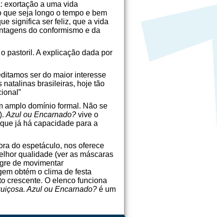
a: exortação a uma vida
o que seja longo o tempo e bem
e significa ser feliz, que a vida
antagens do conformismo e da
o pastoril. A explicação dada por
editamos ser do maior interesse
natalinas brasileiras, hoje tão
ional”
m amplo domínio formal. Não se
).
Azul ou Encarnado?
vive o
 que já há capacidade para a
tora do espetáculo, nos oferece
hor qualidade (ver as máscaras
lagre de movimentar
gem obtém o clima de festa
o crescente. O elenco funciona
guiçosa. Azul ou Encarnado?
é um