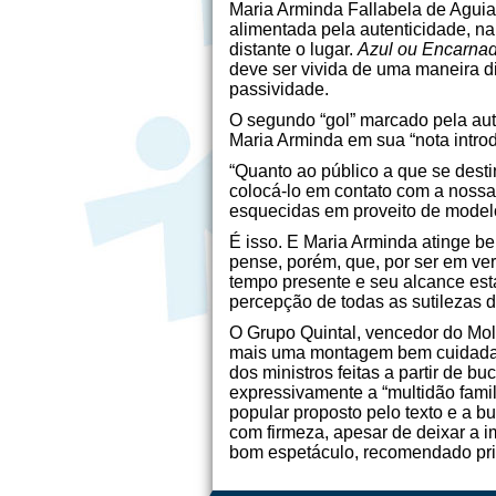
Maria Arminda Fallabela de Aguiar
alimentada pela autenticidade, n
distante o lugar.
Azul ou Encarna
deve ser vivida de uma maneira d
passividade.
O segundo “gol” marcado pela autor
Maria Arminda em sua “nota introd
“Quanto ao público a que se desti
colocá-lo em contato com a nossa 
esquecidas em proveito de modelo
É isso. E Maria Arminda atinge b
pense, porém, que, por ser em vers
tempo presente e seu alcance est
percepção de todas as sutilezas d
O Grupo Quintal, vencedor do Moliè
mais uma montagem bem cuidada,
dos ministros feitas a partir de 
expressivamente a “multidão fami
popular proposto pelo texto e a 
com firmeza, apesar de deixar a i
bom espetáculo, recomendado pri