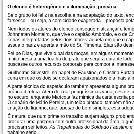
O elenco é heterogêneo e a iluminação, precária
Se o grupo foi feliz na escolha e na adaptação do texto, e
farsesco – ou seja, a comicidade exagerada – proposta pela
Nem todos os atores do elenco conseguem alcançar o tempo
Johnnatan Monteiro, que vive o capitão Ambrósio, e o de Cr
cenas interpretadas pelos dois atores: aquela em que o ca
assua o nariz e aperta a mão do Sr. Pimenta. Elas são desn
Felipe Dias, que vive o pai das moças, em alguns momen­tos
muito presa a uma toalha de prato que segura durante todo 
buscasse outros recursos corporais para compor a interess
Guilherme Silvestre, no papel de Faustino, e Cristina Furta
cena em que os dois se declaram apaixonados é a mais afi
A parte técnica do espetáculo também apresenta alguns prob
própria diretora. Além de criar pouquíssimas variações de l
no escuro, enquanto Maricota faz mímica da carta escrita p
O cenário de Má­rio Pereira, um telão pintado, também não
criação do figurino, que, apesar de bem simples, está ade
É natural que num primeiro trabalho surjam alguns problemas
procurar uma parceria com outro profissional da área, alg
precisam ser feitos,
As Trapalhadas do Soldado Faustino
é 
trabalho sério.