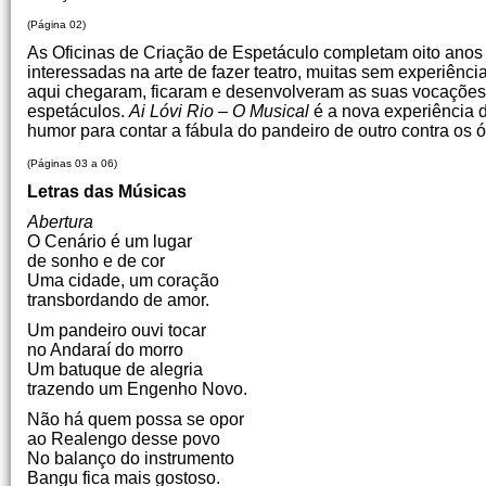
(Página 02)
As Oficinas de Criação de Espetáculo completam oito anos 
interessadas na arte de fazer teatro, muitas sem experiênci
aqui chegaram, ficaram e desenvolveram as suas vocações a
espetáculos.
Ai Lóvi Rio – O Musical
é a nova experiência d
humor para contar a fábula do pandeiro de outro contra os ó
(Páginas 03 a 06)
Letras das Músicas
Abertura
O Cenário é um lugar
de sonho e de cor
Uma cidade, um coração
transbordando de amor.
Um pandeiro ouvi tocar
no Andaraí do morro
Um batuque de alegria
trazendo um Engenho Novo.
Não há quem possa se opor
ao Realengo desse povo
No balanço do instrumento
Bangu fica mais gostoso.