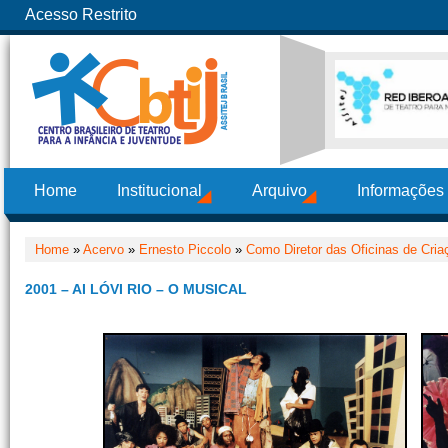
Acesso Restrito
Home
Institucional
Arquivo
Informações
Home
»
Acervo
»
Ernesto Piccolo
»
Como Diretor das Oficinas de Cria
2001 – AI LÓVI RIO – O MUSICAL