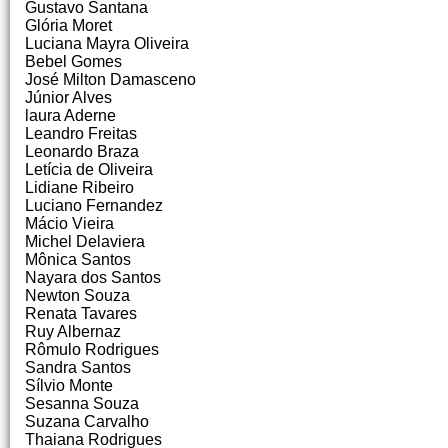
Gustavo Santana
Glória Moret
Luciana Mayra Oliveira
Bebel Gomes
José Milton Damasceno
Júnior Alves
laura Aderne
Leandro Freitas
Leonardo Braza
Letícia de Oliveira
Lidiane Ribeiro
Luciano Fernandez
Mácio Vieira
Michel Delaviera
Mônica Santos
Nayara dos Santos
Newton Souza
Renata Tavares
Ruy Albernaz
Rômulo Rodrigues
Sandra Santos
Sílvio Monte
Sesanna Souza
Suzana Carvalho
Thaiana Rodrigues