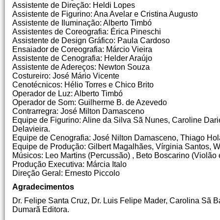
Assistente de Direção: Heldi Lopes
Assistente de Figurino: Ana Avelar e Cristina Augusto
Assistente de Iluminação: Alberto Timbó
Assistentes de Coreografia: Érica Pineschi
Assistente de Design Gráfico: Paula Cardoso
Ensaiador de Coreografia: Márcio Vieira
Assistente de Cenografia: Helder Araújo
Assistente de Adereços: Newton Souza
Costureiro: José Mário Vicente
Cenotécnicos: Hélio Torres e Chico Brito
Operador de Luz: Alberto Timbó
Operador de Som: Guilherme B. de Azevedo
Contrarregra: José Milton Damasceno
Equipe de Figurino: Aline da Silva Sã Nunes, Caroline Dari
Delavieira.
Equipe de Cenografia: José Nilton Damasceno, Thiago Ho
Equipe de Produção: Gilbert Magalhães, Vírginia Santos, 
Músicos: Leo Martins (Percussão) , Beto Boscarino (Violão e
Produção Executiva: Márcia Italo
Direção Geral: Ernesto Piccolo
Agradecimentos
Dr. Felipe Santa Cruz, Dr. Luis Felipe Mader, Carolina Sã B
Dumarã Editora.