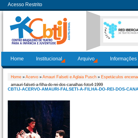
Acesso Restrito
Home
Institucional
Arquivo
Informações
Home
»
Acervo
»
Amauri Falseti e Aglaia Pusch
»
Espetáculos encenad
amauri-falseti-a-filha-do-rei-dos-canalhas-foto4-1999
CBTIJ-ACERVO-AMAURI-FALSETI-A-FILHA-DO-REI-DOS-CAN