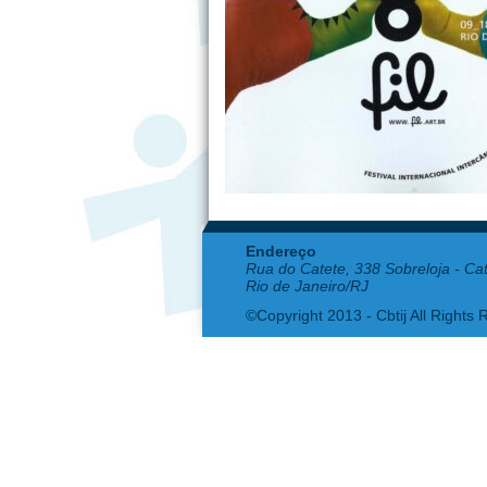
Endereço
Rua do Catete, 338 Sobreloja - Ca
Rio de Janeiro/RJ
©Copyright 2013 - Cbtij All Rights