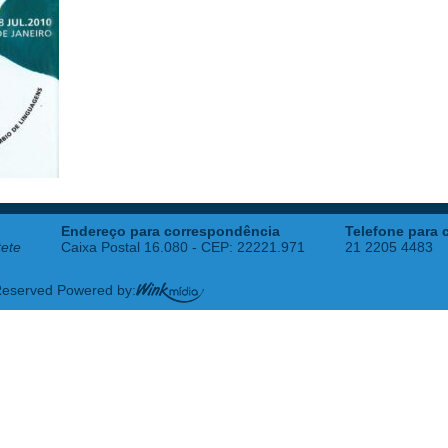
Endereço para correspondência
Telefone para 
tete
Caixa Postal 16.080 - CEP: 22221.971
21 2205 4483
 Reserved Powered by: