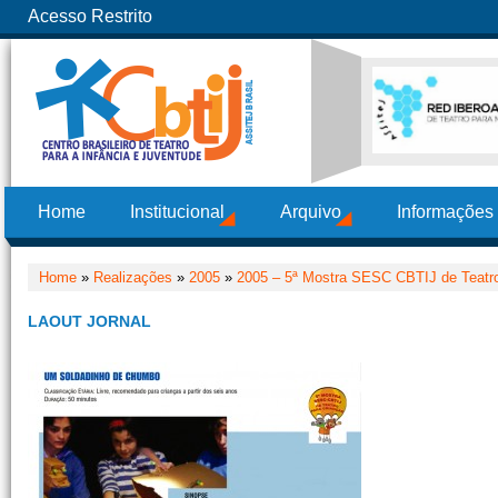
Acesso Restrito
Home
Institucional
Arquivo
Informações
Home
»
Realizações
»
2005
»
2005 – 5ª Mostra SESC CBTIJ de Teatro
LAOUT JORNAL