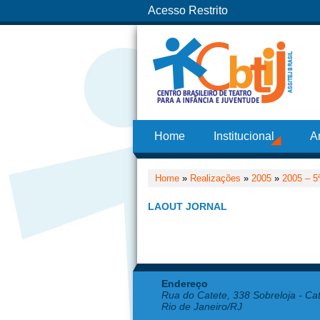
Acesso Restrito
Home
Institucional
A
Home
»
Realizações
»
2005
»
2005 – 5
LAOUT JORNAL
Endereço
Rua do Catete, 338 Sobreloja - Ca
Rio de Janeiro/RJ