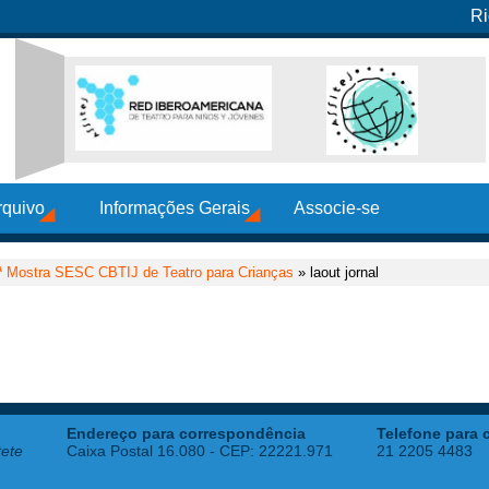
Ri
rquivo
Informações Gerais
Associe-se
ª Mostra SESC CBTIJ de Teatro para Crianças
» laout jornal
Endereço para correspondência
Telefone para 
tete
Caixa Postal 16.080 - CEP: 22221.971
21 2205 4483