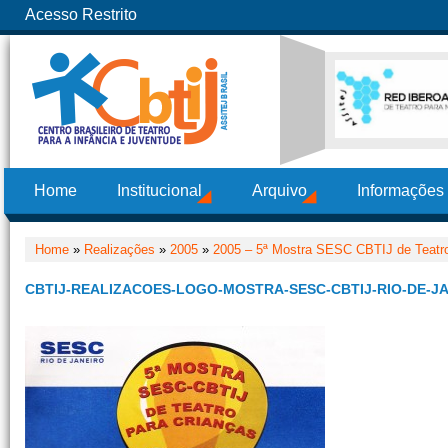
Acesso Restrito
Home
Institucional
Arquivo
Informações
Home
»
Realizações
»
2005
»
2005 – 5ª Mostra SESC CBTIJ de Teatro
CBTIJ-REALIZACOES-LOGO-MOSTRA-SESC-CBTIJ-RIO-DE-JA