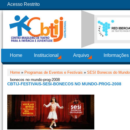
Acesso Restrito
Home
Institucional
Arquivo
Informações
Home
»
Programas de Eventos e Festivais
»
SESI Bonecos do Mundo 
bonecos no mundo-prog-2008
CBTIJ-FESTIVAIS-SESI-BONECOS NO MUNDO-PROG-2008