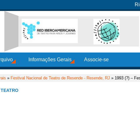
Ri
rquivo
Informações Gerais
Associe-se
vais
»
Festival Nacional de Teatro de Resende - Resende, RJ
» 1993 (?) – Fes
E TEATRO