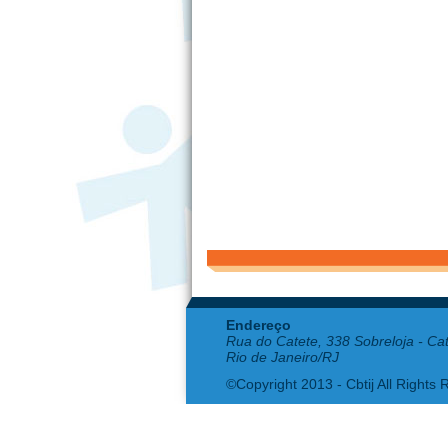
Endereço
Rua do Catete, 338 Sobreloja - Ca
Rio de Janeiro/RJ
©Copyright 2013 - Cbtij All Rights