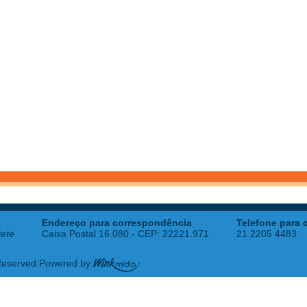
Endereço para correspondência
Telefone para 
tete
Caixa Postal 16.080 - CEP: 22221.971
21 2205 4483
 Reserved Powered by: