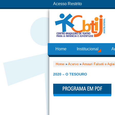
Acesso Restrito
Home
Institucional
A
Home
»
Acervo
»
Amauri Falseti e Agla
2020 – O TESOURO