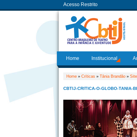
Acesso Restrito
Home
Institucional
A
Home
»
Críticas
»
Tânia Brandão
»
Site
CBTIJ-CRITICA-O-GLOBO-TANIA-