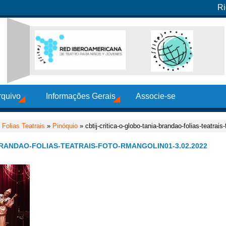
Ri
rquivo
Informações Gerais
Associe-se
 Folias Teatrais
»
Pinóquio
» cbtij-critica-o-globo-tania-brandao-folias-teatrai
BRANDAO-FOLIAS-TEATRAIS-FOTO-RMANGOLIN01-3.02.2022