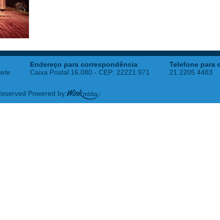
Endereço para correspondência
Telefone para 
tete
Caixa Postal 16.080 - CEP: 22221.971
21 2205 4483
 Reserved Powered by: