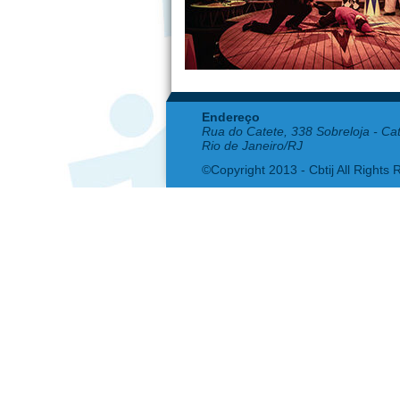
Endereço
Rua do Catete, 338 Sobreloja - Ca
Rio de Janeiro/RJ
©Copyright 2013 - Cbtij All Rights