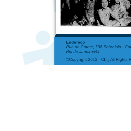
Endereço
Rua do Catete, 338 Sobreloja - Ca
Rio de Janeiro/RJ
©Copyright 2013 - Cbtij All Rights