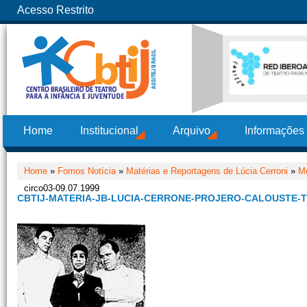
Acesso Restrito
Home
Institucional
Arquivo
Informações
Home
»
Fomos Notícia
»
Matérias e Reportagens de Lúcia Cerroni
»
Me
circo03-09.07.1999
CBTIJ-MATERIA-JB-LUCIA-CERRONE-PROJERO-CALOUSTE-TE