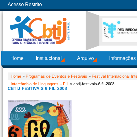
Acesso Restrito
Home
Institucional
Arquivo
Informações
Home
»
Programas de Eventos e Festivais
»
Festival Internacional In
Intercâmbio de Linguagens – FIL
» cbtij-festivais-6-fil-2008
CBTIJ-FESTIVAIS-6-FIL-2008