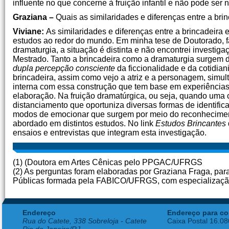
influente no que concerne à fruição infantil e não pode ser 
Graziana –
Quais as similaridades e diferenças entre a brin
Viviane:
As similaridades e diferenças entre a brincadeira 
estudos ao redor do mundo. Em minha tese de Doutorado, f
dramaturgia, a situação é distinta e não encontrei investi
Mestrado. Tanto a brincadeira como a dramaturgia surgem 
dupla percepção consciente
da ficcionalidade e da cotidia
brincadeira, assim como vejo a atriz e a personagem, simu
interna com essa construção que tem base em experiências
elaboração. Na fruição dramatúrgica, ou seja, quando uma c
distanciamento que oportuniza diversas formas de identifi
modos de emocionar que surgem por meio do reconheciment
abordado em distintos estudos. No link
Estudos Brincantes
ensaios e entrevistas que integram esta investigação.
(1) (Doutora em Artes Cênicas pelo PPGAC/UFRGS
(2) As perguntas foram elaboradas por Graziana Fraga, pa
Públicas formada pela FABICO/UFRGS, com especialização
Endereço
Endereço para co
Rua do Catete, 338 Sobreloja - Catete
Caixa Postal 16.0