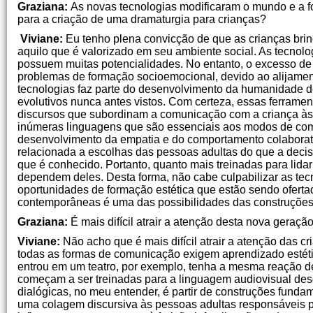
Graziana:
As novas tecnologias modificaram o mundo e a f
para a criação de uma dramaturgia para crianças?
Viviane:
Eu tenho plena convicção de que as crianças bri
aquilo que é valorizado em seu ambiente social. As tecnol
possuem muitas potencialidades. No entanto, o excesso de
problemas de formação socioemocional, devido ao alijamen
tecnologias faz parte do desenvolvimento da humanidade de
evolutivos nunca antes vistos. Com certeza, essas ferrame
discursos que subordinam a comunicação com a criança às 
inúmeras linguagens que são essenciais aos modos de com
desenvolvimento da empatia e do comportamento colaborativ
relacionada a escolhas das pessoas adultas do que a decisõ
que é conhecido. Portanto, quanto mais treinadas para lida
dependem deles. Desta forma, não cabe culpabilizar as tecn
oportunidades de formação estética que estão sendo ofertad
contemporâneas é uma das possibilidades das construções d
Graziana:
É mais difícil atrair a atenção desta nova geraç
Viviane:
Não acho que é mais difícil atrair a atenção das c
todas as formas de comunicação exigem aprendizado estéti
entrou em um teatro, por exemplo, tenha a mesma reação de
começam a ser treinadas para a linguagem audiovisual des
dialógicas, no meu entender, é partir de construções fund
uma colagem discursiva às pessoas adultas responsáveis p