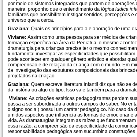
por meio de sistemas integrados que partem de operações d
maneira, proponho que o entendimento da
lógica lúdica infa
familiares que possibilitem instigar sentidos, percepções 
universo que a cerca.
Graziana:
Quais os princípios para a elaboração de uma dr
Viviane:
Assim como uma pessoa para ser médica de crianç
formação específica na área da Pediatria, o mesmo aconte
dramaturgia para crianças precisa ter o mesmo conhecimento
fundamental investigar as especificidades que possibilitam 
pode acontecer em qualquer gênero artístico e abordar qu
compreensão e de relação da criança com o mundo. Em minh
da investigação das estruturas composicionais das brincadei
projetados na criação.
Graziana:
Quem escreve literatura infantil diz que não se
da história ou algo do tipo. Isso vale também para a drama
Viviane:
As criações estéticas pedagogizantes perdem sua 
passa a ser subordinada a outros campos do saber. No enta
o signo social) possui um caráter pedagógico. No caso da dr
um dos aspectos que influencia as formas de emocionar e ag
vida. As dramaturgias integram as raízes que fundamentam
essa razão, a compreensão da especificidade da comunica
responsabilidade pedagógica sem sucumbir a construções