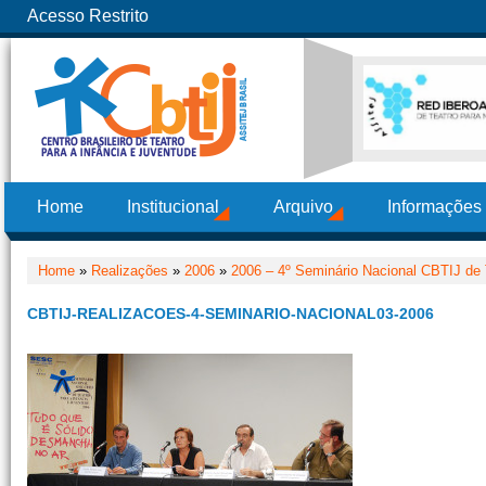
Acesso Restrito
Home
Institucional
Arquivo
Informações
Home
»
Realizações
»
2006
»
2006 – 4º Seminário Nacional CBTIJ de 
CBTIJ-REALIZACOES-4-SEMINARIO-NACIONAL03-2006