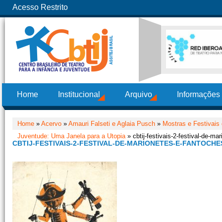
Acesso Restrito
Home
Institucional
Arquivo
Informações
Home
»
Acervo
»
Amauri Falseti e Aglaia Pusch
»
Mostras e Festivais 
Juventude: Uma Janela para a Utopia
» cbtij-festivais-2-festival-de-ma
CBTIJ-FESTIVAIS-2-FESTIVAL-DE-MARIONETES-E-FANTOCHE