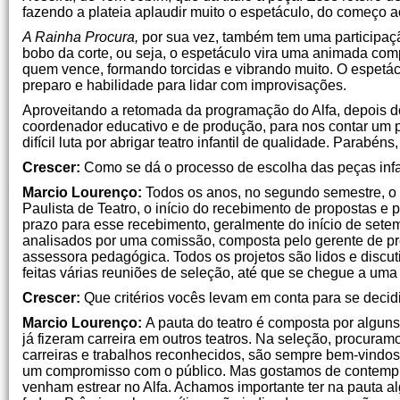
fazendo a plateia aplaudir muito o espetáculo, do começo a
A Rainha Procura,
por sua vez, também tem uma participaçã
bobo da corte, ou seja, o espetáculo vira uma animada comp
quem vence, formando torcidas e vibrando muito. O espetác
preparo e habilidade para lidar com improvisações.
Aproveitando a retomada da programação do Alfa, depois do p
coordenador educativo e de produção, para nos contar um 
difícil luta por abrigar teatro infantil de qualidade. Parabén
Crescer:
Como se dá o processo de escolha das peças infa
Marcio Lourenço:
Todos os anos, no segundo semestre, o In
Paulista de Teatro, o início do recebimento de propostas e 
prazo para esse recebimento, geralmente do início de sete
analisados por uma comissão, composta pelo gerente de pr
assessora pedagógica. Todos os projetos são lidos e discut
feitas várias reuniões de seleção, até que se chegue a uma 
Crescer:
Que critérios vocês levam em conta para se deci
Marcio Lourenço:
A pauta do teatro é composta por algun
já fizeram carreira em outros teatros. Na seleção, procuram
carreiras e trabalhos reconhecidos, são sempre bem-vindos,
um compromisso com o público. Mas gostamos de contempla
venham estrear no Alfa. Achamos importante ter na pauta a