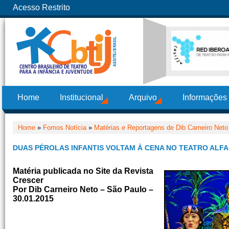
Acesso Restrito
Home
Institucional
Arquivo
Informações
Home
»
Fomos Notícia
»
Matérias e Reportagens de Dib Carneiro Neto
DUAS PÉROLAS INFANTIS VOLTAM À CENA NO TEATRO ALFA
Matéria publicada no Site da Revista
Crescer
Por Dib Carneiro Neto – São Paulo –
30.01.2015