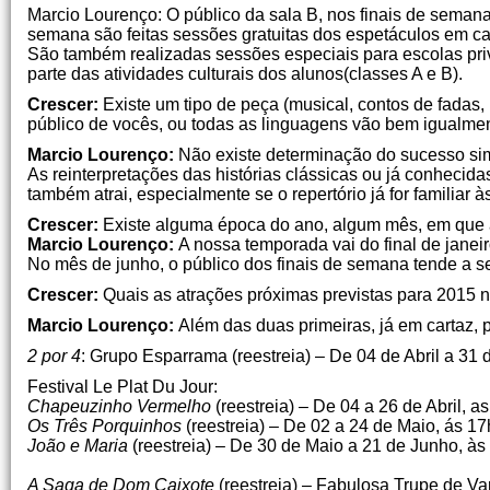
Marcio Lourenço: O público da sala B, nos finais de semana,
semana são feitas sessões gratuitas dos espetáculos em ca
São também realizadas sessões especiais para escolas pri
parte das atividades culturais dos alunos(classes A e B).
Crescer:
Existe um tipo de peça (musical, contos de fadas
público de vocês, ou todas as linguagens vão bem igualme
Marcio Lourenço:
Não existe determinação do sucesso si
As reinterpretações das histórias clássicas ou já conhecid
também atrai, especialmente se o repertório já for familiar à
Crescer:
Existe alguma época do ano, algum mês, em que a
Marcio Lourenço:
A nossa temporada vai do final de jane
No mês de junho, o público dos finais de semana tende a se
Crescer:
Quais as atrações próximas previstas para 2015 
Marcio Lourenço:
Além das duas primeiras, já em cartaz, p
2 por 4
: Grupo Esparrama (reestreia) – De 04 de Abril a 31 
Festival Le Plat Du Jour:
Chapeuzinho Vermelho
(reestreia) – De 04 a 26 de Abril, a
Os Três Porquinhos
(reestreia) – De 02 a 24 de Maio, ás 17
João e Maria
(reestreia) – De 30 de Maio a 21 de Junho, às
A Saga de Dom Caixote
(reestreia) – Fabulosa Trupe de Va