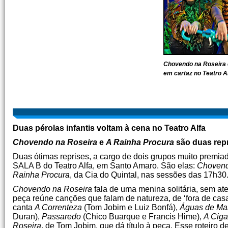
Chovendo na Roseira 
em cartaz no Teatro A
Duas pérolas infantis voltam à cena no Teatro Alfa
Chovendo na Roseira
e
A Rainha Procura
são duas repr
Duas ótimas reprises, a cargo de dois grupos muito premiad
SALA B do Teatro Alfa, em Santo Amaro. São elas:
Chovend
Rainha Procura
, da Cia do Quintal, nas sessões das 17h30
Chovendo na Roseira
fala de uma menina solitária, sem at
peça reúne canções que falam de natureza, de ‘fora de casa’
canta
A Correnteza
(Tom Jobim e Luiz Bonfá),
Águas de Ma
Duran),
Passaredo
(Chico Buarque e Francis Hime),
A Ciga
Roseira
, de Tom Jobim, que dá título à peça. Esse roteiro 