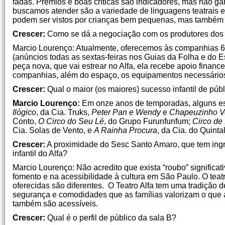
fadas. Prêmios e boas críticas são indicadores, mas não ga
buscamos atender são a variedade de linguagens teatrais e 
podem ser vistos por crianças bem pequenas, mas também 
Crescer:
Como se dá a negociação com os produtores dos
Marcio Lourenço: Atualmente, oferecemos às companhias 65 
(anúncios todas as sextas-feiras nos Guias da Folha e do E
peça nova, que vai estrear no Alfa, ela recebe apoio finan
companhias, além do espaço, os equipamentos necessários 
Crescer:
Qual o maior (os maiores) sucesso infantil de públ
Marcio Lourenço:
Em onze anos de temporadas, alguns es
Ilógico
, da Cia. Truks,
Peter Pan e Wendy
e
Chapeuzinho V
Conto,
O Circo do Seu Lé
, do Grupo Furunfunfum;
Circo de
Cia. Solas de Vento, e
A Rainha Procura
, da Cia. do Quinta
Crescer:
A proximidade do Sesc Santo Amaro, que tem ingre
infantil do Alfa?
Marcio Lourenço: Não acredito que exista “roubo” signific
fomento e na acessibilidade à cultura em São Paulo. O t
oferecidas são diferentes. O Teatro Alfa tem uma tradição 
segurança e comodidades que as famílias valorizam o que as
também são acessíveis.
Crescer:
Qual é o perfil de público da sala B?