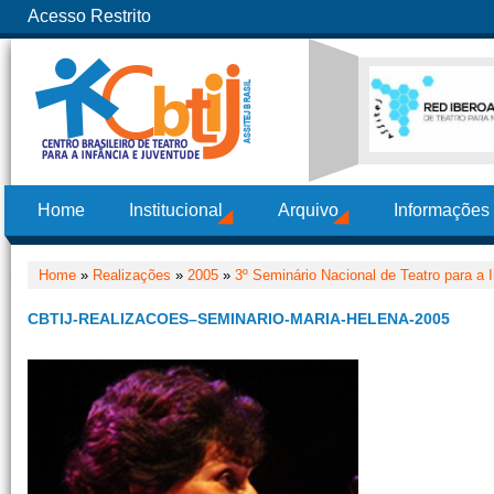
Acesso Restrito
Home
Institucional
Arquivo
Informações
Home
»
Realizações
»
2005
»
3º Seminário Nacional de Teatro para a 
CBTIJ-REALIZACOES–SEMINARIO-MARIA-HELENA-2005