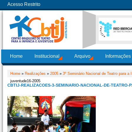
Acesso Restrito
Home
Institucional
Arquivo
Informações
Home
»
Realizações
»
2005
»
3º Seminário Nacional de Teatro para a 
juventude16-2005
CBTIJ-REALIZACOES-3-SEMINARIO-NACIONAL-DE-TEATRO-P