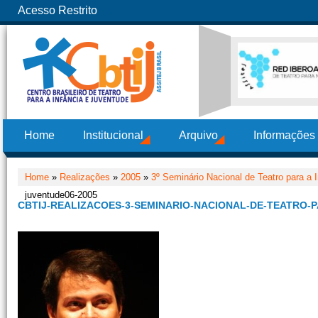
Acesso Restrito
Home
Institucional
Arquivo
Informações
Home
»
Realizações
»
2005
»
3º Seminário Nacional de Teatro para a 
juventude06-2005
CBTIJ-REALIZACOES-3-SEMINARIO-NACIONAL-DE-TEATRO-P