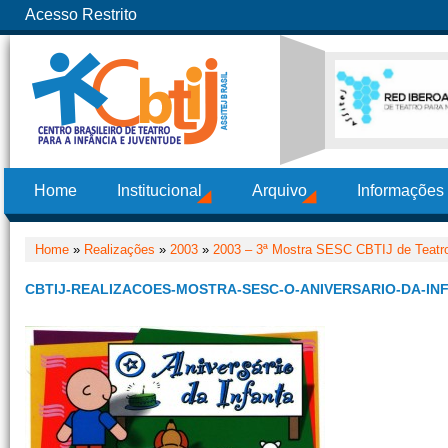
Acesso Restrito
Home
Institucional
Arquivo
Informações
Home
»
Realizações
»
2003
»
2003 – 3ª Mostra SESC CBTIJ de Teatro
CBTIJ-REALIZACOES-MOSTRA-SESC-O-ANIVERSARIO-DA-INF