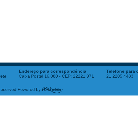
Endereço para correspondência
Telefone para 
tete
Caixa Postal 16.080 - CEP: 22221.971
21 2205 4483
 Reserved Powered by: