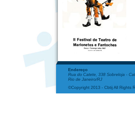
Endereço
Rua do Catete, 338 Sobreloja - Ca
Rio de Janeiro/RJ
©Copyright 2013 - Cbtij All Rights