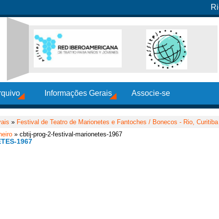
Ri
rquivo
Informações Gerais
Associe-se
vais
»
Festival de Teatro de Marionetes e Fantoches / Bonecos - Rio, Curitiba 
neiro
» cbtij-prog-2-festival-marionetes-1967
TES-1967