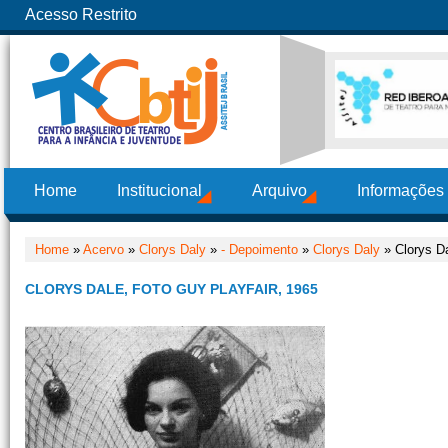
Acesso Restrito
Home
Institucional
Arquivo
Informações
Home
»
Acervo
»
Clorys Daly
»
- Depoimento
»
Clorys Daly
» Clorys Da
CLORYS DALE, FOTO GUY PLAYFAIR, 1965