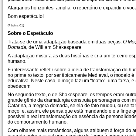
Alargar os horizontes, ampliar o repertório e expandir o voca
Bom espetáculo!
(Página 01)
Sobre o Espetáculo
Trata-se de uma adaptação baseada em duas peças:
O Moç
Domada
, de William Shakespeare.
A adaptação mistura as duas histórias e cria um terceiro 
humano.
É interessante refletir sobre a ideia de transformação do h
no primeiro texto, por ser tipicamente Medieval, o modelo é
educativa. Neste caso, o moço faz um “teatro”, uma farsa, 
obedecem.
No segundo texto, o de Shakespeare, os tempos eram outro
grande gênio da dramaturgia construía personagens com mais
Catarina, a megera domada, se ela de fato mudou, ou se tam
moço, e, assim, ele pensa que está mandando e ela finge q
possível a real transformação da essência da personalidade
do comportamento humano.
Com olhares mais românticos, alguns atribuem à força do a
ocorrido entre o casal uma espécie de “amor à primeira vist