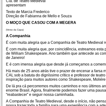
Cia. de Teatro Medieval
apresentam
Texto de Marcia Frederico
Direção de Fabianna de Mello e Souza
O MOÇO QUE CASOU COM A MEGERA
(Verso da Capa)
A Companhia
É com muita alegria que a Companhia de Teatro Medieval re
É com muita alegria que, por coincidência, estreamos es
de William Shakespeare. Ano também que antecede as co
de Janeiro!
E é com imensa alegria que desde já começamos a comem
Há mais de 25 anos atrás tive o prazer de encenar a farsa 
CAL sob a batuta do digníssimo crítico e professor de teatr
inspiração para muitos autores como Shakespeare, Moliére e 
De lá pra cá percorremos muitos caminhos e nos últimos an
enorme Brasil. Agora, finalmente podemos fazer uma pausa
“reabastecer” e seguir nossa caminhada.
A Companhia de Teatro Medieval, desde o início, não pens
possa trazer toda a família para uma experiência com a arte