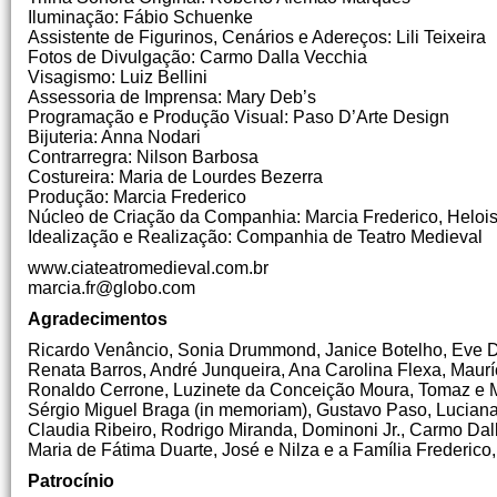
Iluminação: Fábio Schuenke
Assistente de Figurinos, Cenários e Adereços: Lili Teixeira
Fotos de Divulgação: Carmo Dalla Vecchia
Visagismo: Luiz Bellini
Assessoria de Imprensa: Mary Deb’s
Programação e Produção Visual: Paso D’Arte Design
Bijuteria: Anna Nodari
Contrarregra: Nilson Barbosa
Costureira: Maria de Lourdes Bezerra
Produção: Marcia Frederico
Núcleo de Criação da Companhia: Marcia Frederico, Heloi
Idealização e Realização: Companhia de Teatro Medieval
www.ciateatromedieval.com.br
marcia.fr@globo.com
Agradecimentos
Ricardo Venâncio, Sonia Drummond, Janice Botelho, Eve Do
Renata Barros, André Junqueira, Ana Carolina Flexa, Maurí
Ronaldo Cerrone, Luzinete da Conceição Moura, Tomaz e Mi
Sérgio Miguel Braga (in memoriam), Gustavo Paso, Luciana 
Claudia Ribeiro, Rodrigo Miranda, Dominoni Jr., Carmo Dal
Maria de Fátima Duarte, José e Nilza e a Família Frederic
Patrocínio