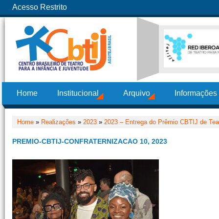
Acesso Restrito
Home
Institucional
Arquivo
Informações
Home
»
Realizações
»
2023
»
2023 – Entrega do Prêmio CBTIJ de Teat
PREMIO-CBTIJ-CONFRATERNIZACAO 10, 2023