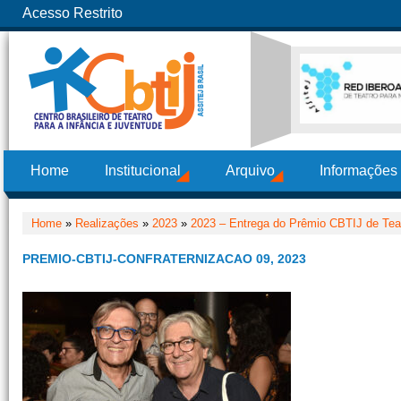
Acesso Restrito
Home
Institucional
Arquivo
Informações
Home
»
Realizações
»
2023
»
2023 – Entrega do Prêmio CBTIJ de Teat
PREMIO-CBTIJ-CONFRATERNIZACAO 09, 2023