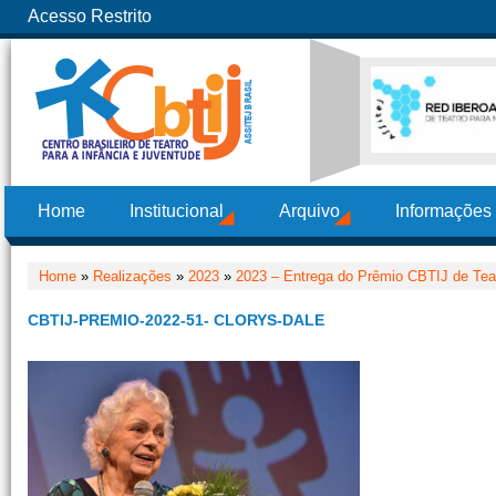
Acesso Restrito
Home
Institucional
Arquivo
Informações
Home
»
Realizações
»
2023
»
2023 – Entrega do Prêmio CBTIJ de Teat
CBTIJ-PREMIO-2022-51- CLORYS-DALE