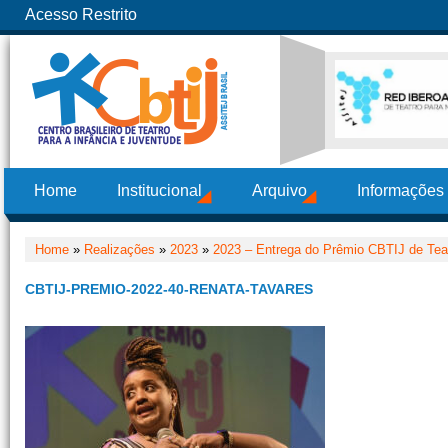
Acesso Restrito
Home
Institucional
Arquivo
Informações
Home
»
Realizações
»
2023
»
2023 – Entrega do Prêmio CBTIJ de Teat
CBTIJ-PREMIO-2022-40-RENATA-TAVARES