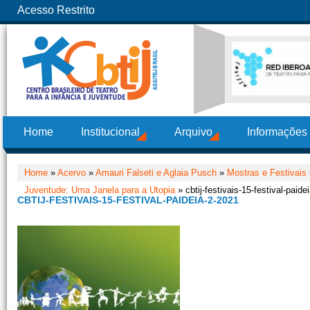
Acesso Restrito
Home
Institucional
Arquivo
Informações
Home
»
Acervo
»
Amauri Falseti e Aglaia Pusch
»
Mostras e Festivais 
Juventude: Uma Janela para a Utopia
» cbtij-festivais-15-festival-paide
CBTIJ-FESTIVAIS-15-FESTIVAL-PAIDEIA-2-2021