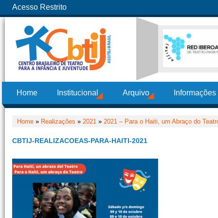
Acesso Restrito
Home
Institucional
Arquivo
Informações
Home
»
Realizações
»
2021
»
2021 – Para o Haiti, um Abraço do Teatr
CBTIJ-REALIZACOEAS-PARA-HAITI-2021