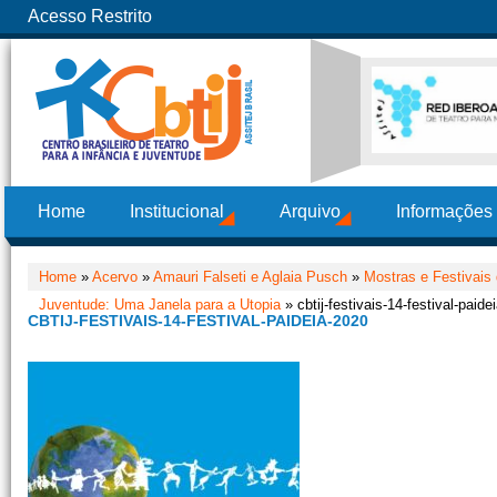
Acesso Restrito
Home
Institucional
Arquivo
Informações
Home
»
Acervo
»
Amauri Falseti e Aglaia Pusch
»
Mostras e Festivais 
Juventude: Uma Janela para a Utopia
» cbtij-festivais-14-festival-paide
CBTIJ-FESTIVAIS-14-FESTIVAL-PAIDEIA-2020