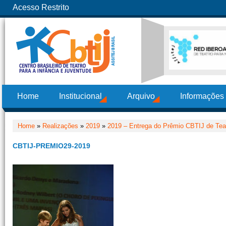
Acesso Restrito
Home
Institucional
Arquivo
Informações
Home
»
Realizações
»
2019
»
2019 – Entrega do Prêmio CBTIJ de Teat
CBTIJ-PREMIO29-2019