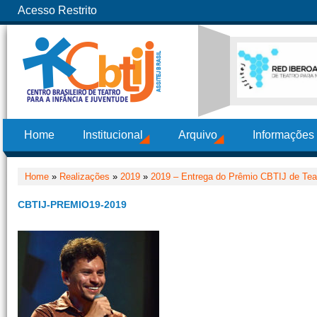
Acesso Restrito
Home
Institucional
Arquivo
Informações
Home
»
Realizações
»
2019
»
2019 – Entrega do Prêmio CBTIJ de Teat
CBTIJ-PREMIO19-2019