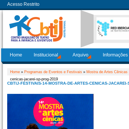
Acesso Restrito
Home
Institucional
Arquivo
Informações
Home
»
Programas de Eventos e Festivais
»
Mostra de Artes Cênicas 
cenicas-jacarei-sp-prog-2019
CBTIJ-FESTIVAIS-14-MOSTRA-DE-ARTES-CENICAS-JACAREI-