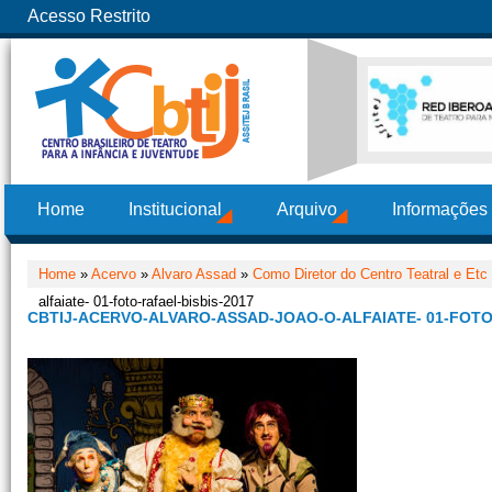
Acesso Restrito
Home
Institucional
Arquivo
Informações
Home
»
Acervo
»
Alvaro Assad
»
Como Diretor do Centro Teatral e Etc 
alfaiate- 01-foto-rafael-bisbis-2017
CBTIJ-ACERVO-ALVARO-ASSAD-JOAO-O-ALFAIATE- 01-FOTO